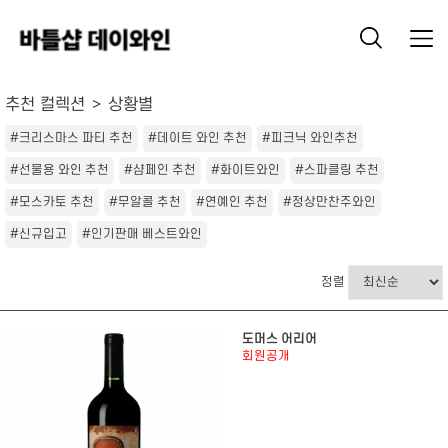
추천 컬렉션
상황별
#크리스마스 파티 추천
#데이트 와인 추천
#피크닉 와인추천
#선물용 와인 추천
#샴페인 추천
#화이트와인
#스파클링 추천
#모스카토 추천
#무알콜 추천
#연예인 추천
#정상만찬주와인
#신규입고
#인기판매 베스트와인
정렬
도머스 어리어
회원공개