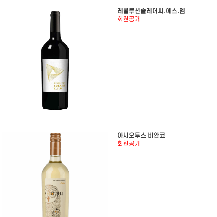
레볼루션솔레어씨.에스.엠
회원공개
아시오투스 비안코
회원공개