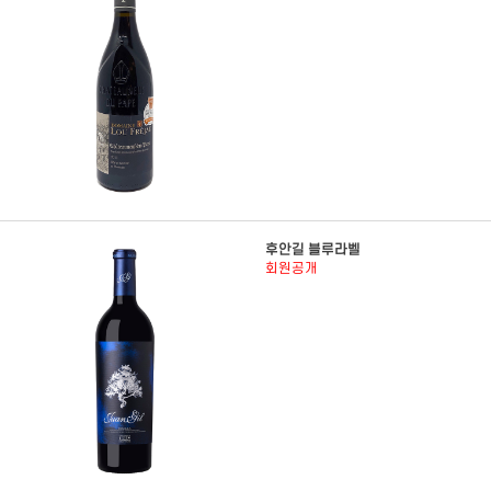
후안길 블루라벨
회원공개