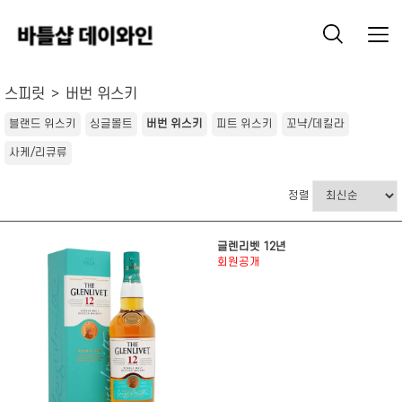
스피릿
버번 위스키
블랜드 위스키
싱글몰트
버번 위스키
피트 위스키
꼬냑/데킬라
사케/리큐류
정렬
글렌리벳 12년
회원공개