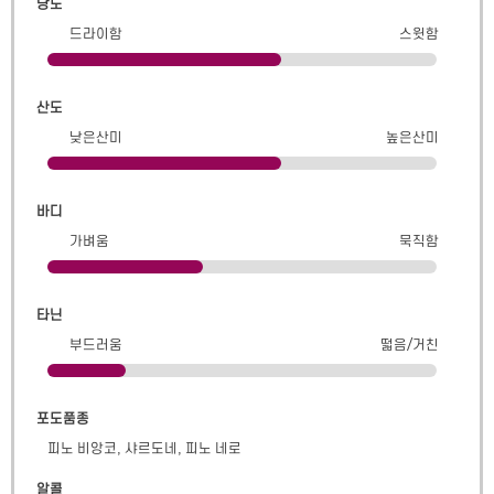
당도
드라이함
스윗함
산도
낮은산미
높은산미
바디
가벼움
묵직함
타닌
부드러움
떫음/거친
포도품종
피노 비앙코, 샤르도네, 피노 네로
알콜