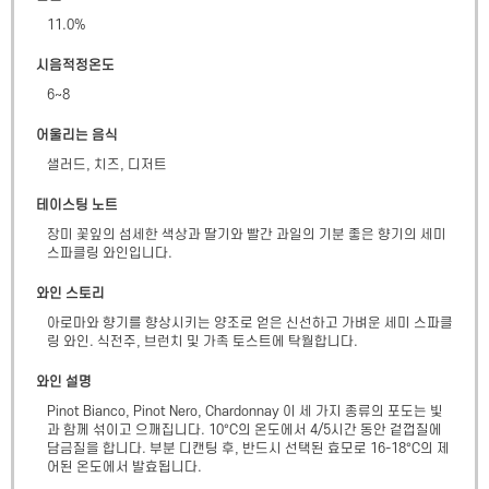
11.0
%
시음적정온도
6~8
어울리는 음식
샐러드, 치즈, 디저트
테이스팅 노트
장미 꽃잎의 섬세한 색상과 딸기와 빨간 과일의 기분 좋은 향기의 세미 
스파클링 와인입니다.
와인 스토리
아로마와 향기를 향상시키는 양조로 얻은 신선하고 가벼운 세미 스파클
링 와인. 식전주, 브런치 및 가족 토스트에 탁월합니다.
와인 설명
Pinot Bianco, Pinot Nero, Chardonnay 이 세 가지 종류의 포도는 빛
과 함께 섞이고 으깨집니다. 10°C의 온도에서 4/5시간 동안 겉껍질에 
담금질을 합니다. 부분 디캔팅 후, 반드시 선택된 효모로 16-18°C의 제
어된 온도에서 발효됩니다.
